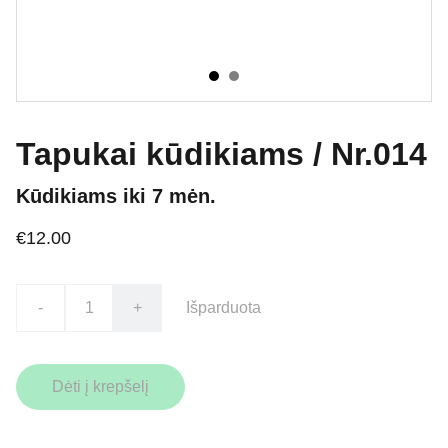
Tapukai kūdikiams / Nr.014
Kūdikiams iki 7 mėn.
€12.00
-
+
Išparduota
Dėti į krepšelį