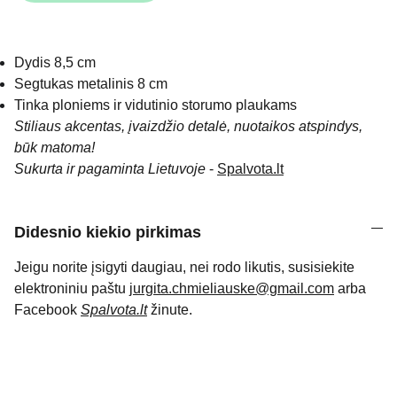
Dydis 8,5 cm
Segtukas metalinis 8 cm
Tinka ploniems ir vidutinio storumo plaukams
Stiliaus akcentas, įvaizdžio detalė, nuotaikos atspindys,
būk matoma!
Sukurta ir pagaminta Lietuvoje
-
Spalvota.lt
Didesnio kiekio pirkimas
Jeigu norite įsigyti daugiau, nei rodo likutis, susisiekite
elektroniniu paštu
jurgita.chmieliauske@gmail.com
arba
Facebook
Spalvota.lt
žinute.