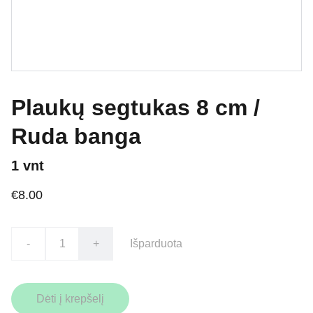
Plaukų segtukas 8 cm /
Ruda banga
1 vnt
€8.00
-
+
Išparduota
Dėti į krepšelį