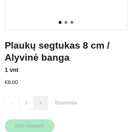
Plaukų segtukas 8 cm /
Alyvinė banga
1 vnt
€8.00
-
+
Išparduota
Dėti į krepšelį