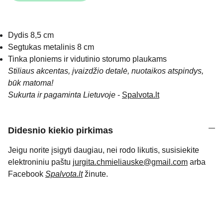
Dydis 8,5 cm
Segtukas metalinis 8 cm
Tinka ploniems ir vidutinio storumo plaukams
Stiliaus akcentas, įvaizdžio detalė, nuotaikos atspindys,
būk matoma!
Sukurta ir pagaminta Lietuvoje
-
Spalvota.lt
Didesnio kiekio pirkimas
Jeigu norite įsigyti daugiau, nei rodo likutis, susisiekite
elektroniniu paštu
jurgita.chmieliauske@gmail.com
arba
Facebook
Spalvota.lt
žinute.