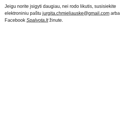
Jeigu norite įsigyti daugiau, nei rodo likutis, susisiekite
elektroniniu paštu
jurgita.chmieliauske@gmail.com
arba
Facebook
Spalvota.lt
žinute.
KONTAKTAI
jurgita.chmieliauske@gmail.com