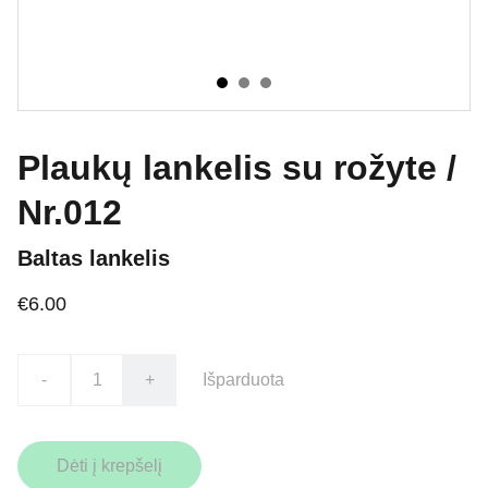
Plaukų lankelis su rožyte /
Nr.012
Baltas lankelis
€6.00
-
+
Išparduota
Dėti į krepšelį