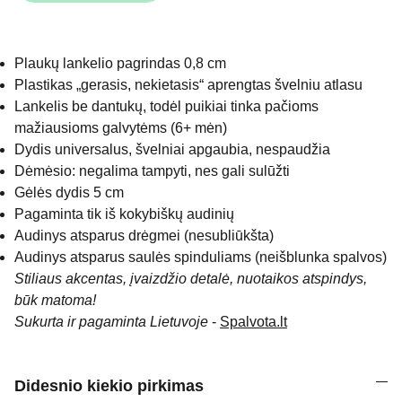
Plaukų lankelio pagrindas 0,8 cm
Plastikas „gerasis, nekietasis“ aprengtas švelniu atlasu
Lankelis be dantukų, todėl puikiai tinka pačioms
mažiausioms galvytėms (6+ mėn)
Dydis universalus, švelniai apgaubia, nespaudžia
Dėmėsio: negalima tampyti, nes gali sulūžti
Gėlės dydis 5 cm
Pagaminta tik iš kokybiškų audinių
Audinys atsparus drėgmei (nesubliūkšta)
Audinys atsparus saulės spinduliams (neišblunka spalvos)
Stiliaus akcentas, įvaizdžio detalė, nuotaikos atspindys,
būk matoma!
Sukurta ir pagaminta Lietuvoje
-
Spalvota.lt
Didesnio kiekio pirkimas