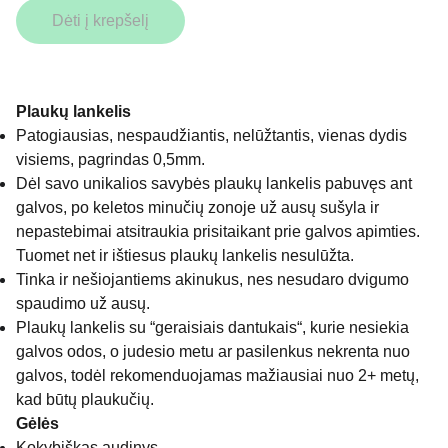
Dėti į krepšelį
Plaukų lankelis
Patogiausias, nespaudžiantis, nelūžtantis, vienas dydis
visiems, pagrindas 0,5mm.
Dėl savo unikalios savybės plaukų lankelis pabuvęs ant
galvos, po keletos minučių zonoje už ausų sušyla ir
nepastebimai atsitraukia prisitaikant prie galvos apimties.
Tuomet net ir ištiesus plaukų lankelis nesulūžta.
Tinka ir nešiojantiems akinukus, nes nesudaro dvigumo
spaudimo už ausų.
Plaukų lankelis su “geraisiais dantukais“, kurie nesiekia
galvos odos, o judesio metu ar pasilenkus nekrenta nuo
galvos, todėl rekomenduojamas mažiausiai nuo 2+ metų,
kad būtų plaukučių.
Gėlės
Kokybiškas audinys