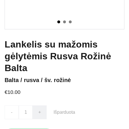
Lankelis su mažomis
gėlytėmis Rusva Rožinė
Balta
Balta / rusva / šv. rožinė
€10.00
-
+
Išparduota