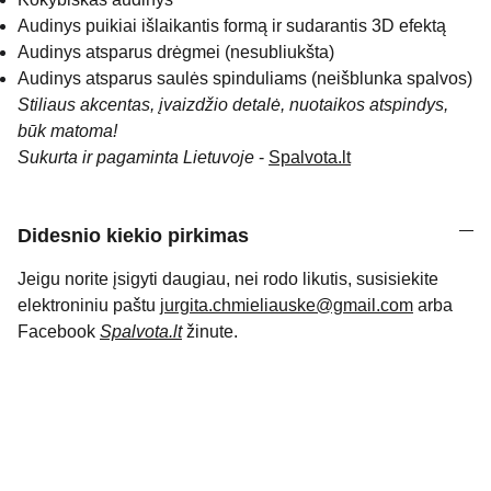
Audinys puikiai išlaikantis formą ir sudarantis 3D efektą
Audinys atsparus drėgmei (nesubliukšta)
Audinys atsparus saulės spinduliams (neišblunka spalvos)
Stiliaus akcentas, įvaizdžio detalė, nuotaikos atspindys,
būk matoma!
Sukurta ir pagaminta Lietuvoje
-
Spalvota.lt
Didesnio kiekio pirkimas
Jeigu norite įsigyti daugiau, nei rodo likutis, susisiekite
elektroniniu paštu
jurgita.chmieliauske@gmail.com
arba
Facebook
Spalvota.lt
žinute.