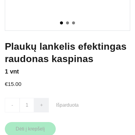
Plaukų lankelis efektingas
raudonas kaspinas
1 vnt
€15.00
-
+
Išparduota
Dėti į krepšelį