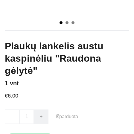
Plaukų lankelis austu
kaspinėliu "Raudona
gėlytė"
1 vnt
€6.00
-
+
Išparduota