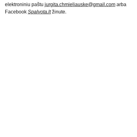
elektroniniu paštu
jurgita.chmieliauske@gmail.com
arba
Facebook
Spalvota.lt
žinute.
KONTAKTAI
jurgita.chmieliauske@gmail.com