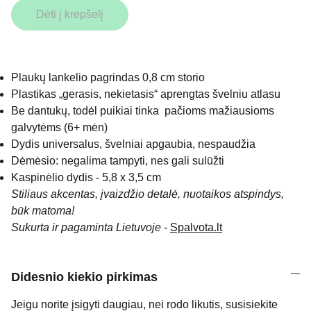
Dėti į krepšelį
Plaukų lankelio pagrindas 0,8 cm storio
Plastikas „gerasis, nekietasis“ aprengtas švelniu atlasu
Be dantukų, todėl puikiai tinka pačioms mažiausioms
galvytėms (6+ mėn)
Dydis universalus, švelniai apgaubia, nespaudžia
Dėmėsio: negalima tampyti, nes gali sulūžti
Kaspinėlio dydis - 5,8 x 3,5 cm
Stiliaus akcentas, įvaizdžio detalė, nuotaikos atspindys,
būk matoma!
Sukurta ir pagaminta Lietuvoje
-
Spalvota.lt
Didesnio kiekio pirkimas
Jeigu norite įsigyti daugiau, nei rodo likutis, susisiekite