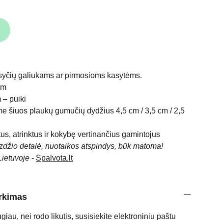
čių galiukams ar pirmosioms kasytėms.
cm
 – puiki
 šiuos plaukų gumučių dydžius 4,5 cm / 3,5 cm / 2,5
us, atrinktus ir kokybę vertinančius gamintojus
izdžio detalė, nuotaikos atspindys, būk matoma!
Lietuvoje
-
Spalvota.lt
irkimas
ugiau, nei rodo likutis, susisiekite elektroniniu paštu