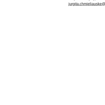
jurgita.chmieliauske
KONTAKTAI
jurgita.chmieliauske@gmail.com