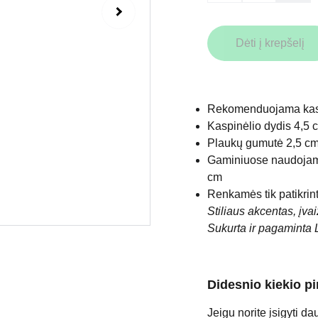
Dėti į krepšelį
Rekomenduojama kasy
Kaspinėlio dydis 4,5 
Plaukų gumutė 2,5 cm
Gaminiuose naudojame
cm
Renkamės tik patikrint
Stiliaus akcentas, įva
Sukurta ir pagaminta 
Didesnio kiekio p
Jeigu norite įsigyti da