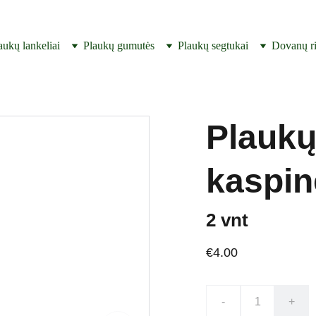
SUKURTA IR PAGAMINTA LIETUVOJE ! 
aukų lankeliai
Plaukų gumutės
Plaukų segtukai
Dovanų ri
Plaukų
kaspinė
2 vnt
€4.00
-
+