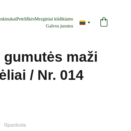
nkinukai
Peteliškės
Mezginiai kūdikiams
Galvos juostos
 gumutės maži
liai / Nr. 014
Išparduota