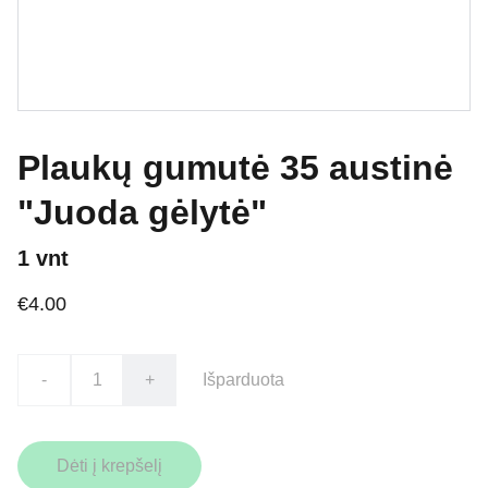
Plaukų gumutė 35 austinė
"Juoda gėlytė"
1 vnt
€4.00
-
+
Išparduota
Dėti į krepšelį