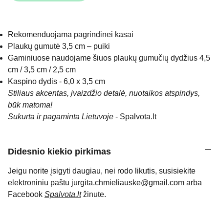
Rekomenduojama pagrindinei kasai
Plaukų gumutė 3,5 cm – puiki
Gaminiuose naudojame šiuos plaukų gumučių dydžius 4,5
cm / 3,5 cm / 2,5 cm
Kaspino dydis - 6,0 x 3,5 cm
Stiliaus akcentas, įvaizdžio detalė, nuotaikos atspindys,
būk matoma!
Sukurta ir pagaminta Lietuvoje
-
Spalvota.lt
Didesnio kiekio pirkimas
Jeigu norite įsigyti daugiau, nei rodo likutis, susisiekite
elektroniniu paštu
jurgita.chmieliauske@gmail.com
arba
Facebook
Spalvota.lt
žinute.