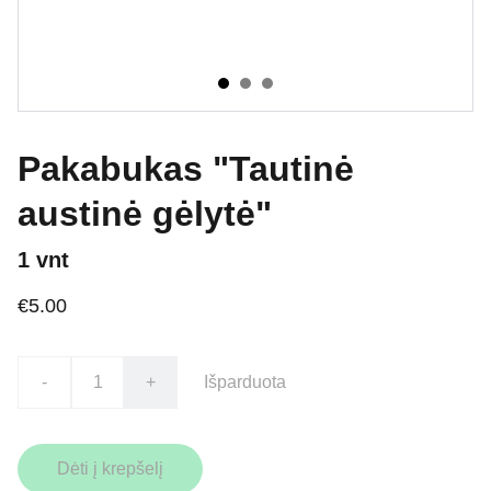
Pakabukas "Tautinė
austinė gėlytė"
1 vnt
€5.00
-
+
Išparduota
Dėti į krepšelį