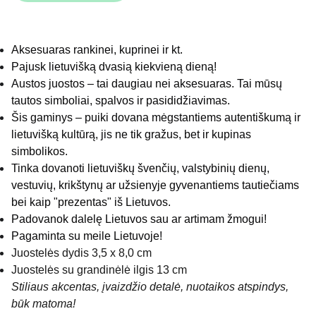
Aksesuaras rankinei, kuprinei ir kt.
Pajusk lietuvišką dvasią kiekvieną dieną!
Austos juostos – tai daugiau nei aksesuaras. Tai mūsų
tautos simboliai, spalvos ir pasididžiavimas.
Šis gaminys – puiki dovana mėgstantiems autentiškumą ir
lietuvišką kultūrą, jis ne tik gražus, bet ir kupinas
simbolikos.
Tinka dovanoti lietuviškų švenčių, valstybinių dienų,
vestuvių, krikštynų ar užsienyje gyvenantiems tautiečiams
bei kaip "prezentas" iš Lietuvos.
Padovanok dalelę Lietuvos sau ar artimam žmogui!
Pagaminta su meile Lietuvoje!
Juostelės dydis 3,5 x 8,0 cm
Juostelės su grandinėlė ilgis 13 cm
Stiliaus akcentas, įvaizdžio detalė, nuotaikos atspindys,
būk matoma!