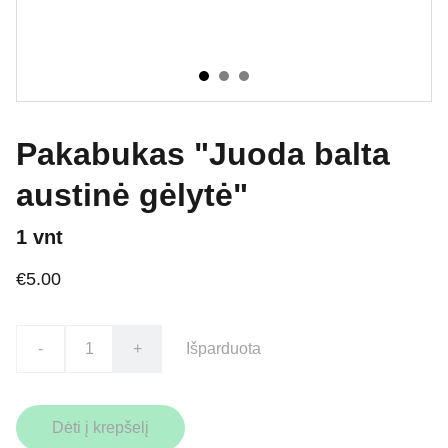
Pakabukas "Juoda balta
austinė gėlytė"
1 vnt
€5.00
-
+
Išparduota
Dėti į krepšelį