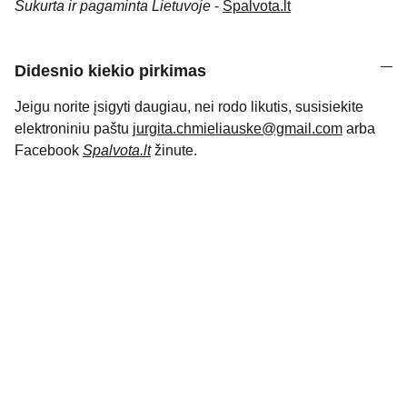
Sukurta ir pagaminta Lietuvoje
-
Spalvota.lt
Didesnio kiekio pirkimas
Jeigu norite įsigyti daugiau, nei rodo likutis, susisiekite
elektroniniu paštu
jurgita.chmieliauske@gmail.com
arba
Facebook
Spalvota.lt
žinute.
KONTAKTAI