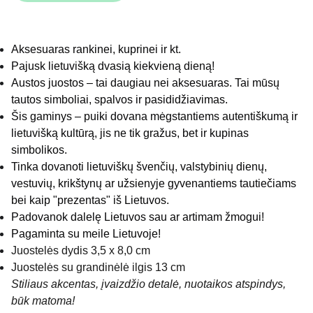
Aksesuaras rankinei, kuprinei ir kt.
Pajusk lietuvišką dvasią kiekvieną dieną!
Austos juostos – tai daugiau nei aksesuaras. Tai mūsų
tautos simboliai, spalvos ir pasididžiavimas.
Šis gaminys – puiki dovana mėgstantiems autentiškumą ir
lietuvišką kultūrą, jis ne tik gražus, bet ir kupinas
simbolikos.
Tinka dovanoti lietuviškų švenčių, valstybinių dienų,
vestuvių, krikštynų ar užsienyje gyvenantiems tautiečiams
bei kaip "prezentas" iš Lietuvos.
Padovanok dalelę Lietuvos sau ar artimam žmogui!
Pagaminta su meile Lietuvoje!
Juostelės dydis 3,5 x 8,0 cm
Juostelės su grandinėlė ilgis 13 cm
Stiliaus akcentas, įvaizdžio detalė, nuotaikos atspindys,
būk matoma!