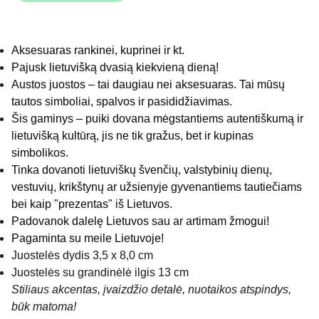
Aksesuaras rankinei, kuprinei ir kt.
Pajusk lietuvišką dvasią kiekvieną dieną!
Austos juostos – tai daugiau nei aksesuaras. Tai mūsų
tautos simboliai, spalvos ir pasididžiavimas.
Šis gaminys – puiki dovana mėgstantiems autentiškumą ir
lietuvišką kultūrą, jis ne tik gražus, bet ir kupinas
simbolikos.
Tinka dovanoti lietuviškų švenčių, valstybinių dienų,
vestuvių, krikštynų ar užsienyje gyvenantiems tautiečiams
bei kaip "prezentas" iš Lietuvos.
Padovanok dalelę Lietuvos sau ar artimam žmogui!
Pagaminta su meile Lietuvoje!
Juostelės dydis 3,5 x 8,0 cm
Juostelės su grandinėlė ilgis 13 cm
Stiliaus akcentas, įvaizdžio detalė, nuotaikos atspindys,
būk matoma!