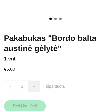
Pakabukas "Bordo balta
austinė gėlytė"
1 vnt
€5.00
-
+
Išparduota
Dėti į krepšelį