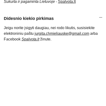
Sukurta ir pagaminta Lietuvoje
-
Spalvota.lt
Didesnio kiekio pirkimas
Jeigu norite įsigyti daugiau, nei rodo likutis, susisiekite
elektroniniu paštu
jurgita.chmieliauske@gmail.com
arba
Facebook
Spalvota.lt
žinute.
KONTAKTAI