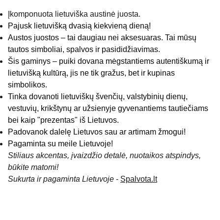
Įkomponuota lietuviška austinė juosta.
Pajusk lietuvišką dvasią kiekvieną dieną!
Austos juostos – tai daugiau nei aksesuaras. Tai mūsų
tautos simboliai, spalvos ir pasididžiavimas.
Šis gaminys – puiki dovana mėgstantiems autentiškumą ir
lietuvišką kultūrą, jis ne tik gražus, bet ir kupinas
simbolikos.
Tinka dovanoti lietuviškų švenčių, valstybinių dienų,
vestuvių, krikštynų ar užsienyje gyvenantiems tautiečiams
bei kaip "prezentas" iš Lietuvos.
Padovanok dalelę Lietuvos sau ar artimam žmogui!
Pagaminta su meile Lietuvoje!
Stiliaus akcentas, įvaizdžio detalė, nuotaikos atspindys,
būkite matomi!
Sukurta ir pagaminta Lietuvoje
-
Spalvota.lt