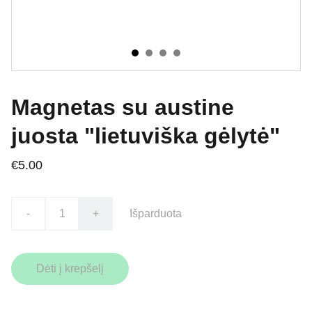
Magnetas su austine
juosta "lietuviška gėlytė"
€5.00
-
+
Išparduota
Dėti į krepšelį