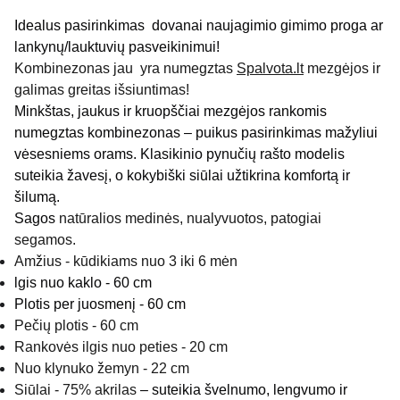
Idealus pasirinkimas dovanai naujagimio gimimo proga ar
lankynų/lauktuvių pasveikinimui!
Kombinezonas jau yra numegztas
Spalvota.lt
mezgėjos ir
galimas greitas išsiuntimas!
Minkštas, jaukus ir kruopščiai mezgėjos rankomis
numegztas kombinezonas – puikus pasirinkimas mažyliui
vėsesniems orams. Klasikinio pynučių rašto modelis
suteikia žavesį, o kokybiški siūlai užtikrina komfortą ir
šilumą.
Sagos
natūralios medinės, nualyvuotos, patogiai
segamos.
Amžius - kūdikiams nuo 3 iki 6 mėn
lgis nuo kaklo - 60 cm
Plotis per juosmenį - 60 cm
Pečių plotis - 60 cm
Rankovės ilgis nuo peties - 20 cm
Nuo klynuko žemyn - 22 cm
Siūlai - 75% akrilas
– suteikia švelnumo, lengvumo ir