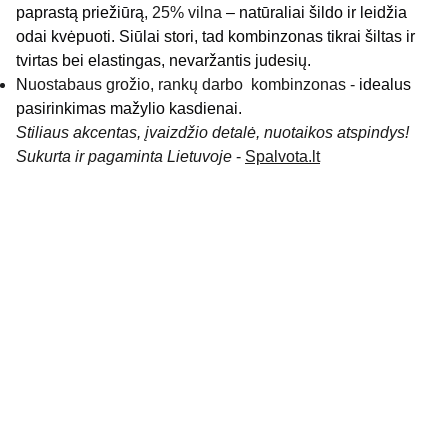
paprastą priežiūrą
, 25% vilna
– natūraliai šildo ir leidžia
odai kvėpuoti. Siūlai stori, tad kombinzonas tikrai šiltas ir
tvirtas bei elastingas, nevaržantis judesių.
N
uostabaus grožio, rankų darbo kombinzonas -
idealus
pasirinkimas mažylio kasdienai.
Stiliaus akcentas, įvaizdžio detalė, nuotaikos atspindys!
Sukurta ir pagaminta Lietuvoje
-
Spalvota.lt
KONTAKTAI