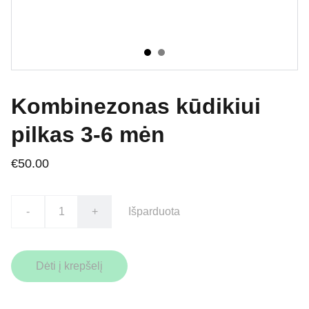
Kombinezonas kūdikiui
pilkas 3-6 mėn
€50.00
-
+
Išparduota
Dėti į krepšelį