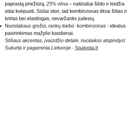
paprastą priežiūrą
, 25% vilna
– natūraliai šildo ir leidžia
odai kvėpuoti. Siūlai stori, tad kombinzonas tikrai šiltas ir
tvirtas bei elastingas, nevaržantis judesių.
N
uostabaus grožio, rankų darbo kombinzonas -
idealus
pasirinkimas mažylio kasdienai.
Stiliaus akcentas, įvaizdžio detalė, nuotaikos atspindys!
Sukurta ir pagaminta Lietuvoje
-
Spalvota.lt
KONTAKTAI