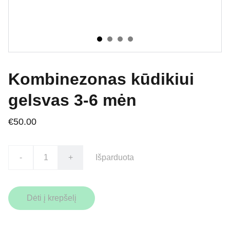
Kombinezonas kūdikiui
gelsvas 3-6 mėn
€50.00
-
+
Išparduota
Dėti į krepšelį