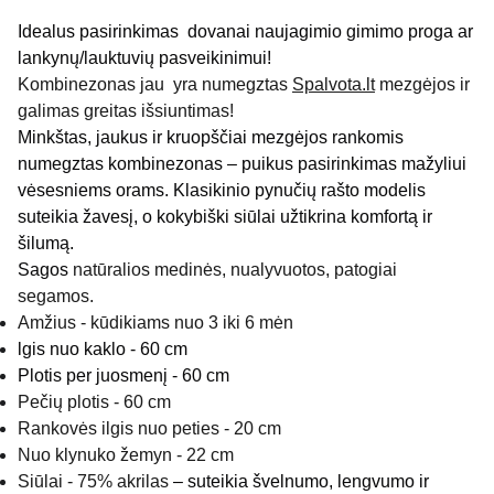
Idealus pasirinkimas dovanai naujagimio gimimo proga ar
lankynų/lauktuvių pasveikinimui!
Kombinezonas jau yra numegztas
Spalvota.lt
mezgėjos ir
galimas greitas išsiuntimas!
Minkštas, jaukus ir kruopščiai mezgėjos rankomis
numegztas kombinezonas – puikus pasirinkimas mažyliui
vėsesniems orams. Klasikinio pynučių rašto modelis
suteikia žavesį, o kokybiški siūlai užtikrina komfortą ir
šilumą.
Sagos
natūralios medinės, nualyvuotos, patogiai
segamos.
Amžius - kūdikiams nuo 3 iki 6 mėn
lgis nuo kaklo - 60 cm
Plotis per juosmenį - 60 cm
Pečių plotis - 60 cm
Rankovės ilgis nuo peties - 20 cm
Nuo klynuko žemyn - 22 cm
Siūlai - 75% akrilas
– suteikia švelnumo, lengvumo ir