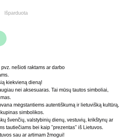
Išparduota
 pvz. nešioti raktams ar darbo
ams.
sią kiekvieną dieną!
augiau nei aksesuaras. Tai mūsų tautos simboliai,
imas.
ovana mėgstantiems autentiškumą ir lietuvišką kultūrą,
ir kupinas simbolikos.
škų švenčių, valstybinių dienų, vestuvių, krikštynų ar
s tautiečiams bei kaip "prezentas" iš Lietuvos.
tuvos sau ar artimam žmogui!