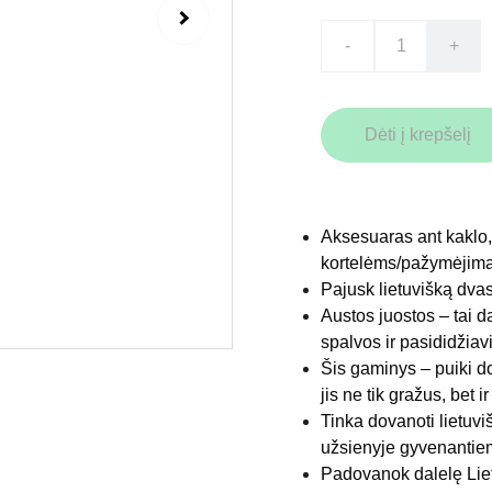
-
+
Dėti į krepšelį
Aksesuaras ant kaklo,
kortelėms/pažymėjim
Pajusk lietuvišką dva
Austos juostos – tai d
spalvos ir pasididžiav
Šis gaminys – puiki d
jis ne tik gražus, bet 
Tinka dovanoti lietuvi
užsienyje gyvenantiem
Padovanok dalelę Lie