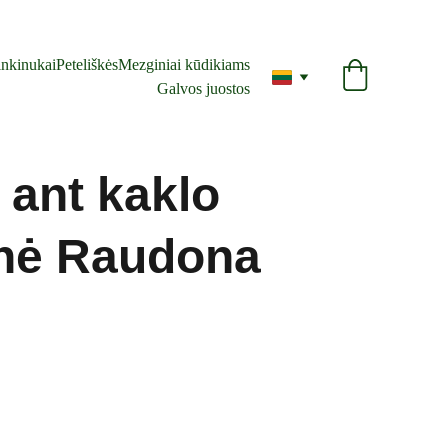
nkinukai
Peteliškės
Mezginiai kūdikiams
Galvos juostos
 ant kaklo
inė Raudona