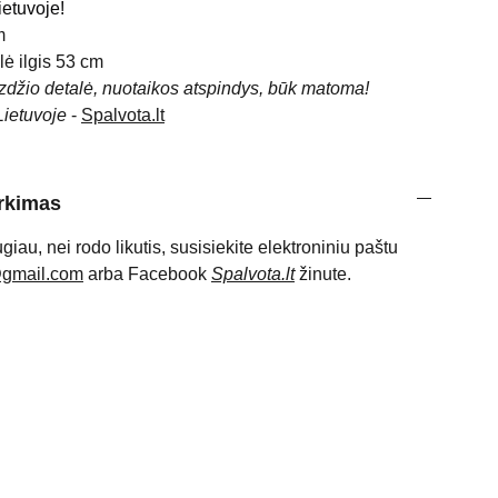
etuvoje!
m
lė ilgis 53 cm
izdžio detalė, nuotaikos atspindys, būk matoma!
Lietuvoje
-
Spalvota.lt
irkimas
ugiau, nei rodo likutis, susisiekite elektroniniu paštu
@gmail.com
arba Facebook
Spalvota.lt
žinute.