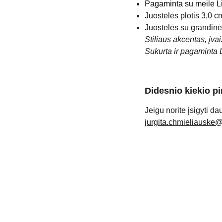
Pagaminta su meile Li
Juostelės plotis 3,0 c
Juostelės su grandinė
Stiliaus akcentas, įva
Sukurta ir pagaminta 
Didesnio kiekio p
Jeigu norite įsigyti da
jurgita.chmieliauske
KONTAKTAI