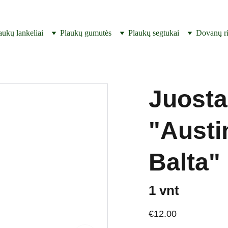
SUKURTA IR PAGAMINTA LIETUVOJE ! 
aukų lankeliai
Plaukų gumutės
Plaukų segtukai
Dovanų ri
Juosta
"Aust
Balta"
1 vnt
€12.00