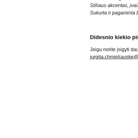
Stiliaus akcentas, įva
Sukurta ir pagaminta 
Didesnio kiekio p
Jeigu norite įsigyti da
jurgita.chmieliauske
KONTAKTAI
jurgita.chmieliauske@gmail.com