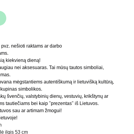
 pvz. nešioti raktams ar darbo
ams.
sią kiekvieną dieną!
augiau nei aksesuaras. Tai mūsų tautos simboliai,
imas.
ovana mėgstantiems autentiškumą ir lietuvišką kultūrą,
ir kupinas simbolikos.
škų švenčių, valstybinių dienų, vestuvių, krikštynų ar
s tautiečiams bei kaip "prezentas" iš Lietuvos.
tuvos sau ar artimam žmogui!
etuvoje!
m
lė ilgis 53 cm