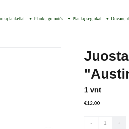
SUKURTA IR PAGAMINTA LIETUVOJE ! 
aukų lankeliai
Plaukų gumutės
Plaukų segtukai
Dovanų ri
Juosta
"Austi
1 vnt
€12.00
-
+