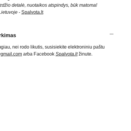
izdžio detalė, nuotaikos atspindys, būk matoma!
Lietuvoje
-
Spalvota.lt
irkimas
ugiau, nei rodo likutis, susisiekite elektroniniu paštu
@gmail.com
arba Facebook
Spalvota.lt
žinute.