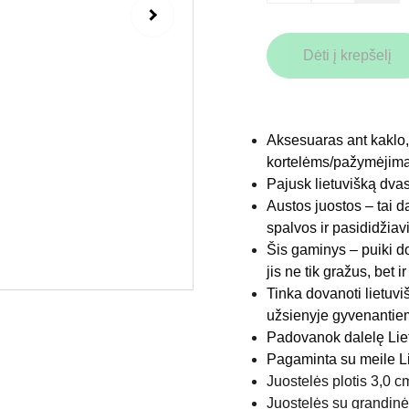
Dėti į krepšelį
Aksesuaras ant kaklo,
kortelėms/pažymėjim
Pajusk lietuvišką dva
Austos juostos – tai d
spalvos ir pasididžiav
Šis gaminys – puiki d
jis ne tik gražus, bet 
Tinka dovanoti lietuvi
užsienyje gyvenantiem
Padovanok dalelę Lie
Pagaminta su meile Li
Juostelės plotis 3,0 c
Juostelės su grandinė