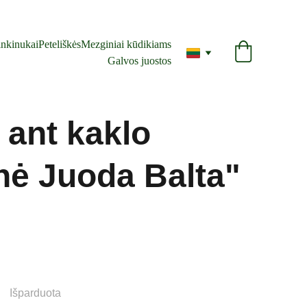
nkinukai
Peteliškės
Mezginiai kūdikiams
Galvos juostos
 ant kaklo
nė Juoda Balta"
Išparduota