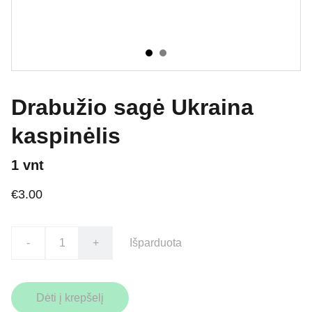
Drabužio sagė Ukraina
kaspinėlis
1 vnt
€3.00
-
+
Išparduota
Dėti į krepšelį