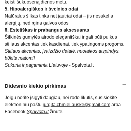
keisti šukuoseną dienos metu.
5. Hipoalergiškos ir švelnios odai
Natūralus šilkas tinka net jautriai odai – jis nesukelia
alergijų, nedirgina galvos odos.
6. Estetiškas ir prabangus aksesuaras
Šilkinės gumytės atrodo elegantiškai ir gali būti puikus
stiliaus akcentas tiek kasdienai, tiek ypatingoms progoms.
Stiliaus akcentas, įvaizdžio detalė, nuotaikos atspindys,
būkite matomi!
Sukurta ir pagaminta Lietuvoje
-
Spalvota.lt
Didesnio kiekio pirkimas
Jeigu norite įsigyti daugiau, nei rodo likutis, susisiekite
elektroniniu paštu
jurgita.chmieliauske@gmail.com
arba
Facebook
Spalvota.lt
žinute.