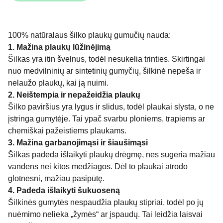
100% natūralaus šilko plaukų gumučių nauda:
1. Mažina plaukų lūžinėjimą
Šilkas yra itin švelnus, todėl nesukelia trinties. Skirtingai
nuo medvilninių ar sintetinių gumyčių, šilkinė nepeša ir
nelaužo plaukų, kai ją nuimi.
2. Neištempia ir nepažeidžia plaukų
Šilko paviršius yra lygus ir slidus, todėl plaukai slysta, o ne
įstringa gumytėje. Tai ypač svarbu ploniems, trapiems ar
chemiškai pažeistiems plaukams.
3. Mažina garbanojimąsi ir šiaušimąsi
Šilkas padeda išlaikyti plaukų drėgmę, nes sugeria mažiau
vandens nei kitos medžiagos. Dėl to plaukai atrodo
glotnesni, mažiau pasipūtę.
4. Padeda išlaikyti šukuoseną
Šilkinės gumytės nespaudžia plaukų stipriai, todėl po jų
nuėmimo nelieka „žymės“ ar įspaudų. Tai leidžia laisvai