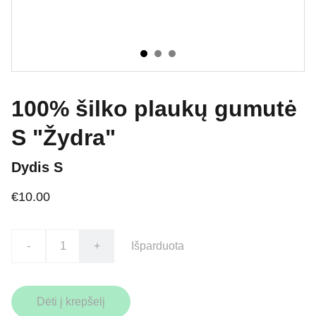
100% šilko plaukų gumutė
S "Žydra"
Dydis S
€10.00
-
+
Išparduota
Dėti į krepšelį