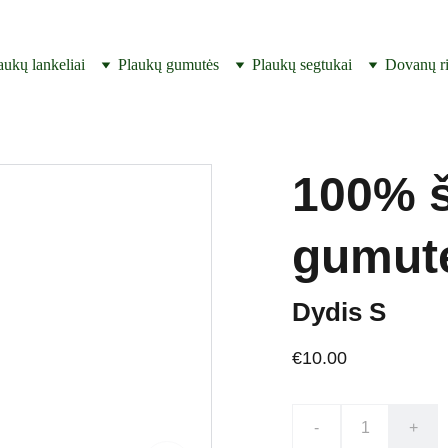
SUKURTA IR PAGAMINTA LIETUVOJE ! 
aukų lankeliai
Plaukų gumutės
Plaukų segtukai
Dovanų ri
100% š
gumutė
Dydis S
€10.00
-
+