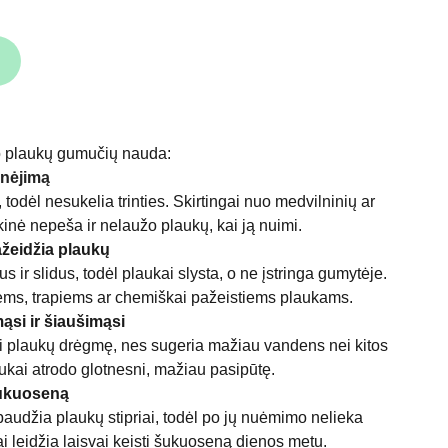
o plaukų gumučių nauda:
inėjimą
, todėl nesukelia trinties. Skirtingai nuo medvilninių ar
lkinė nepeša ir nelaužo plaukų, kai ją nuimi.
ažeidžia plaukų
us ir slidus, todėl plaukai slysta, o ne įstringa gumytėje.
ems, trapiems ar chemiškai pažeistiems plaukams.
ąsi ir šiaušimąsi
ti plaukų drėgmę, nes sugeria mažiau vandens nei kitos
ukai atrodo glotnesni, mažiau pasipūtę.
šukuoseną
audžia plaukų stipriai, todėl po jų nuėmimo nelieka
i leidžia laisvai keisti šukuoseną dienos metu.