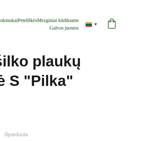
nkinukai
Peteliškės
Mezginiai kūdikiams
Galvos juostos
ilko plaukų
 S "Pilka"
Išparduota