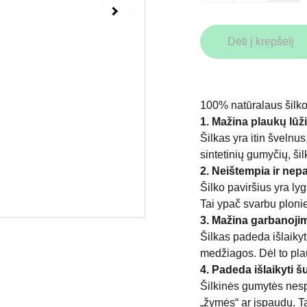
Dėti į krepšelį
100% natūralaus šilk
1. Mažina plaukų lūž
Šilkas yra itin švelnus
sintetinių gumyčių, ši
2. Neištempia ir nep
Šilko paviršius yra lyg
Tai ypač svarbu ploni
3. Mažina garbanojim
Šilkas padeda išlaiky
medžiagos. Dėl to pla
4. Padeda išlaikyti 
Šilkinės gumytės nesp
„žymės“ ar įspaudų. Ta