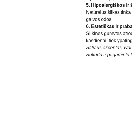
5. Hipoalergiškos ir 
Natūralus šilkas tinka 
galvos odos.
6. Estetiškas ir pr
Šilkinės gumytės atrodo
kasdienai, tiek ypati
Stiliaus akcentas, įva
Sukurta ir pagaminta 
KONTAKTAI
jurgita.chmieliauske@gmail.com