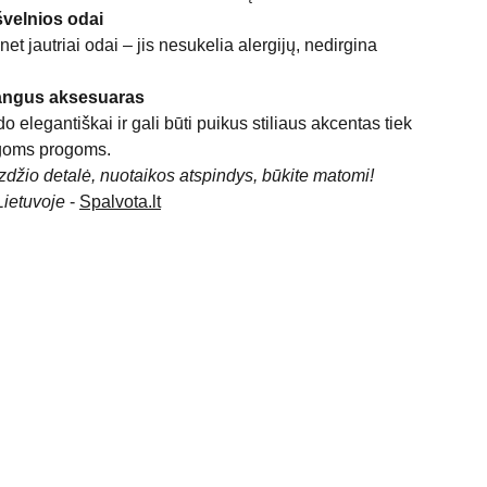
švelnios odai
net jautriai odai – jis nesukelia alergijų, nedirgina
abangus aksesuaras
 elegantiškai ir gali būti puikus stiliaus akcentas tiek
ngoms progoms.
izdžio detalė, nuotaikos atspindys, būkite matomi!
Lietuvoje
-
Spalvota.lt