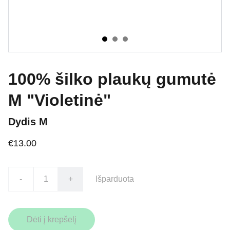
100% šilko plaukų gumutė
M "Violetinė"
Dydis M
€13.00
-
+
Išparduota
Dėti į krepšelį