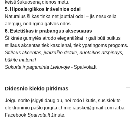
keisti šukuoseną dienos metu.
5. Hipoalergiškos ir švelnios odai
Natūralus šilkas tinka net jautriai odai – jis nesukelia
alergijų, nedirgina galvos odos.
6. Estetiškas ir prabangus aksesuaras
Šilkinės gumytės atrodo elegantiškai ir gali būti puikus
stiliaus akcentas tiek kasdienai, tiek ypatingoms progoms.
Stiliaus akcentas, įvaizdžio detalė, nuotaikos atspindys,
būkite matomi!
Sukurta ir pagaminta Lietuvoje
-
Spalvota.lt
Didesnio kiekio pirkimas
Jeigu norite įsigyti daugiau, nei rodo likutis, susisiekite
elektroniniu paštu
jurgita.chmieliauske@gmail.com
arba
Facebook
Spalvota.lt
žinute.