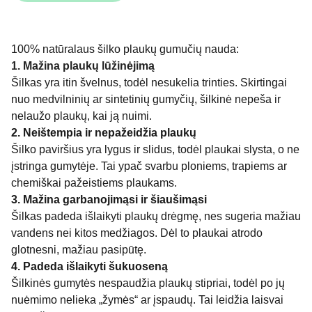
100% natūralaus šilko plaukų gumučių nauda:
1. Mažina plaukų lūžinėjimą
Šilkas yra itin švelnus, todėl nesukelia trinties. Skirtingai
nuo medvilninių ar sintetinių gumyčių, šilkinė nepeša ir
nelaužo plaukų, kai ją nuimi.
2. Neištempia ir nepažeidžia plaukų
Šilko paviršius yra lygus ir slidus, todėl plaukai slysta, o ne
įstringa gumytėje. Tai ypač svarbu ploniems, trapiems ar
chemiškai pažeistiems plaukams.
3. Mažina garbanojimąsi ir šiaušimąsi
Šilkas padeda išlaikyti plaukų drėgmę, nes sugeria mažiau
vandens nei kitos medžiagos. Dėl to plaukai atrodo
glotnesni, mažiau pasipūtę.
4. Padeda išlaikyti šukuoseną
Šilkinės gumytės nespaudžia plaukų stipriai, todėl po jų
nuėmimo nelieka „žymės“ ar įspaudų. Tai leidžia laisvai