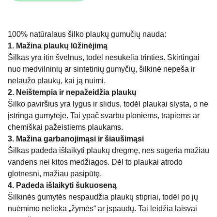
100% natūralaus šilko plaukų gumučių nauda:
1. Mažina plaukų lūžinėjimą
Šilkas yra itin švelnus, todėl nesukelia trinties. Skirtingai
nuo medvilninių ar sintetinių gumyčių, šilkinė nepeša ir
nelaužo plaukų, kai ją nuimi.
2. Neištempia ir nepažeidžia plaukų
Šilko paviršius yra lygus ir slidus, todėl plaukai slysta, o ne
įstringa gumytėje. Tai ypač svarbu ploniems, trapiems ar
chemiškai pažeistiems plaukams.
3. Mažina garbanojimąsi ir šiaušimąsi
Šilkas padeda išlaikyti plaukų drėgmę, nes sugeria mažiau
vandens nei kitos medžiagos. Dėl to plaukai atrodo
glotnesni, mažiau pasipūtę.
4. Padeda išlaikyti šukuoseną
Šilkinės gumytės nespaudžia plaukų stipriai, todėl po jų
nuėmimo nelieka „žymės“ ar įspaudų. Tai leidžia laisvai