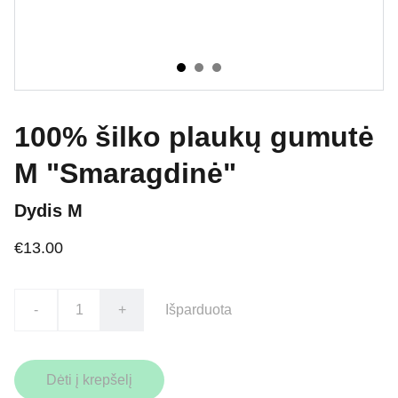
100% šilko plaukų gumutė
M "Smaragdinė"
Dydis M
€13.00
-
+
Išparduota
Dėti į krepšelį