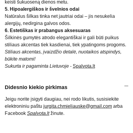
keisti šukuoseną dienos metu.
5. Hipoalergiškos ir švelnios odai
Natūralus šilkas tinka net jautriai odai – jis nesukelia
alergijų, nedirgina galvos odos.
6. Estetiškas ir prabangus aksesuaras
Šilkinės gumytės atrodo elegantiškai ir gali būti puikus
stiliaus akcentas tiek kasdienai, tiek ypatingoms progoms.
Stiliaus akcentas, įvaizdžio detalė, nuotaikos atspindys,
būkite matomi!
Sukurta ir pagaminta Lietuvoje
-
Spalvota.lt
Didesnio kiekio pirkimas
Jeigu norite įsigyti daugiau, nei rodo likutis, susisiekite
elektroniniu paštu
jurgita.chmieliauske@gmail.com
arba
Facebook
Spalvota.lt
žinute.