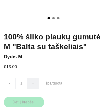
100% šilko plaukų gumutė
M "Balta su taškeliais"
Dydis M
€13.00
-
+
Išparduota
Dėti į krepšelį