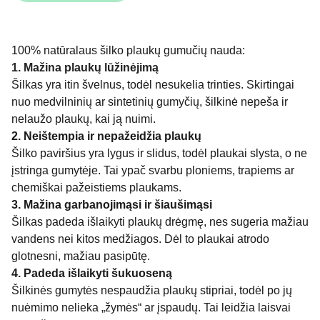
100% natūralaus šilko plaukų gumučių nauda:
1. Mažina plaukų lūžinėjimą
Šilkas yra itin švelnus, todėl nesukelia trinties. Skirtingai
nuo medvilninių ar sintetinių gumyčių, šilkinė nepeša ir
nelaužo plaukų, kai ją nuimi.
2. Neištempia ir nepažeidžia plaukų
Šilko paviršius yra lygus ir slidus, todėl plaukai slysta, o ne
įstringa gumytėje. Tai ypač svarbu ploniems, trapiems ar
chemiškai pažeistiems plaukams.
3. Mažina garbanojimąsi ir šiaušimąsi
Šilkas padeda išlaikyti plaukų drėgmę, nes sugeria mažiau
vandens nei kitos medžiagos. Dėl to plaukai atrodo
glotnesni, mažiau pasipūtę.
4. Padeda išlaikyti šukuoseną
Šilkinės gumytės nespaudžia plaukų stipriai, todėl po jų
nuėmimo nelieka „žymės“ ar įspaudų. Tai leidžia laisvai