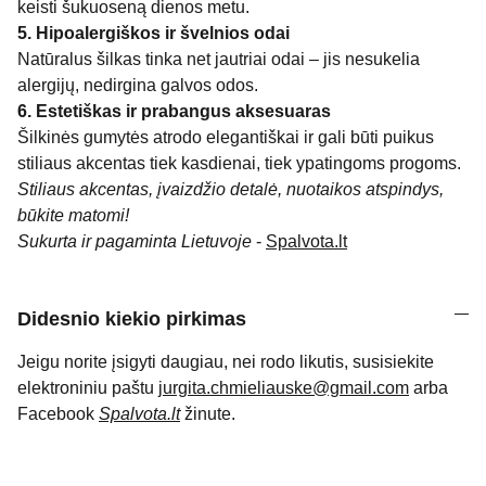
keisti šukuoseną dienos metu.
5. Hipoalergiškos ir švelnios odai
Natūralus šilkas tinka net jautriai odai – jis nesukelia
alergijų, nedirgina galvos odos.
6. Estetiškas ir prabangus aksesuaras
Šilkinės gumytės atrodo elegantiškai ir gali būti puikus
stiliaus akcentas tiek kasdienai, tiek ypatingoms progoms.
Stiliaus akcentas, įvaizdžio detalė, nuotaikos atspindys,
būkite matomi!
Sukurta ir pagaminta Lietuvoje
-
Spalvota.lt
Didesnio kiekio pirkimas
Jeigu norite įsigyti daugiau, nei rodo likutis, susisiekite
elektroniniu paštu
jurgita.chmieliauske@gmail.com
arba
Facebook
Spalvota.lt
žinute.